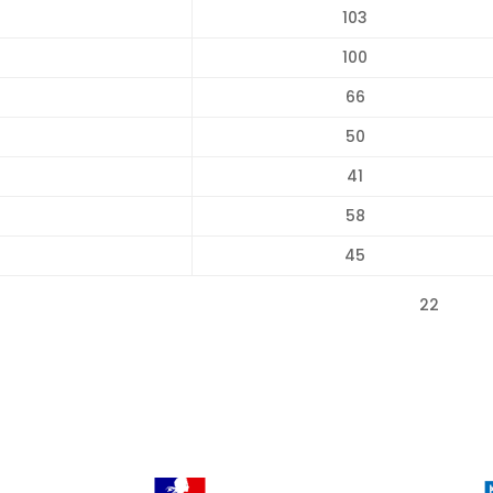
103
100
66
50
41
58
45
 SP3S 