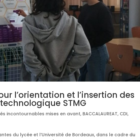
r l’orientation et l’insertion des
c technologique STMG
tés incontournables mises en avant
,
BACCALAUREAT
,
CDI
,
ntes du lycée et l’Université de Bordeaux, dans le cadre du