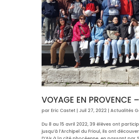
VOYAGE EN PROVENCE – 
par
Eric Castet
|
Juil 27, 2022
|
Actualités 
Du 8 au 15 avril 2022, 39 élèves ont parti
jusqu’à l’Archipel du Frioul, ils ont découve
D’Aix à la cité phocéenne, en passant par St 