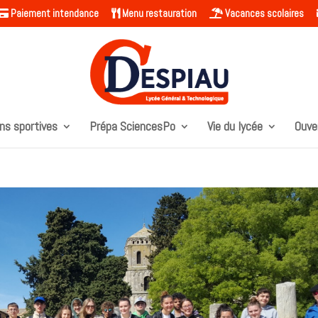
Paiement intendance
Menu restauration
Vacances scolaires
ns sportives
Prépa SciencesPo
Vie du lycée
Ouve