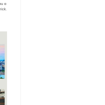
au a
ick.