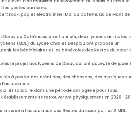
t les élèves à se mobiliser bénévolement au Relais du cœur le
 les gestes barrières.
ert rock, pop et electro inter-Mdl au Café’music de Mont de
 et Duruy au Café’music étant annulé, deux lycéens animateur
 lycéens (MDL) du Lycée Charles Despiau ont proposé un
outenir les bénéficiaires et les bénévoles des Restos du cœur 
umis le projet aux lycéens de Duruy qui ont accepté de jouer 
vités à poster des créations, des chansons, des musiques sur
l’association.
ocial et solidaire dans une période anxiogène pour tous.
eux établissements se retrouveront physiquement en 2020 –20
 sera versé à l’association des Restos du cœur par les 2 MDL.