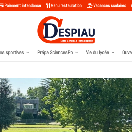
Paiement intendance
Menu restauration
Vacances scolaires
ns sportives
Prépa SciencesPo
Vie du lycée
Ouve