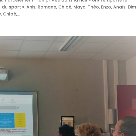
 au harcèlement – Un pHARe dans la nuit » ont remporté le
du sport ». Anis, Romane, Chloé, Maya, Théo, Enzo, Anaïs, Dimit
 Chloé,...