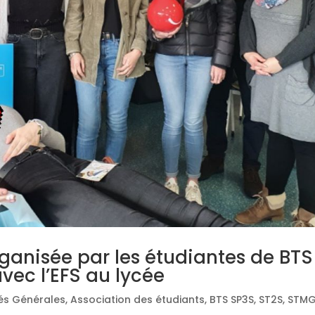
ganisée par les étudiantes de BTS
vec l’EFS au lycée
tés Générales
,
Association des étudiants
,
BTS SP3S
,
ST2S
,
STM