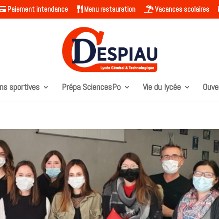
Paiement intendance
Menu restauration
Vacances scolaires
ns sportives
Prépa SciencesPo
Vie du lycée
Ouve