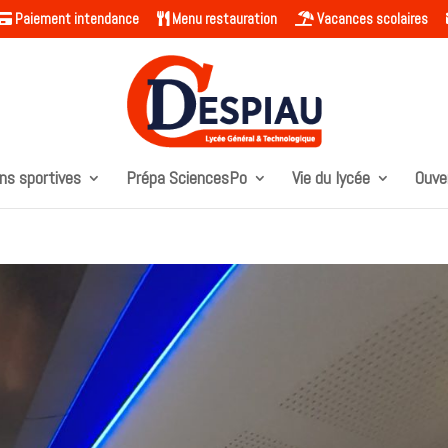
Paiement intendance
Menu restauration
Vacances scolaires
ns sportives
Prépa SciencesPo
Vie du lycée
Ouve